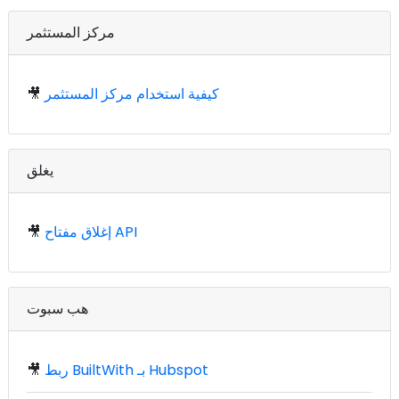
مركز المستثمر
كيفية استخدام مركز المستثمر
🎥
يغلق
إغلاق مفتاح API
🎥
هب سبوت
ربط BuiltWith بـ Hubspot
🎥