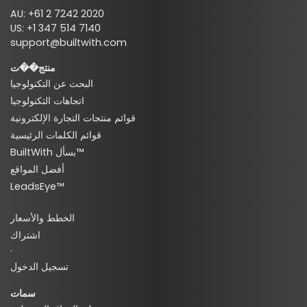
AU: +61 2 7242 2020
US: +1 347 514 7140
support@builtwith.com
منتج��ت
البحث عن التكنولوجيا
اتجاهات التكنولوجيا
قوائم منتجات التجارة الإلكترونية
قوائم الكلمات الرئيسية
BuiltWith بسأل™
أفضل المواقع
LeadsEye™
الخطط والأسعار
اشتراك
·
تسجيل الدخول
سمات