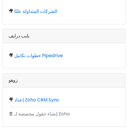
الشركات المتداولة علنًا
🎥
بايب درايف
خطوات تكامل Pipedrive
🎥
زوهو
إعداد Zoho CRM Sync
🎥
إنشاء حقول مخصصة لـ Zoho
📄