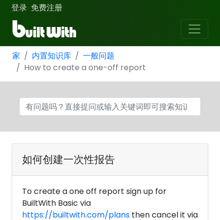
登录
免费注册
·
家
内置知识库
一般问题
How to create a one-off report
如何创建一次性报告
To create a one off report sign up for
BuiltWith Basic via
https://builtwith.com/plans
then cancel it via