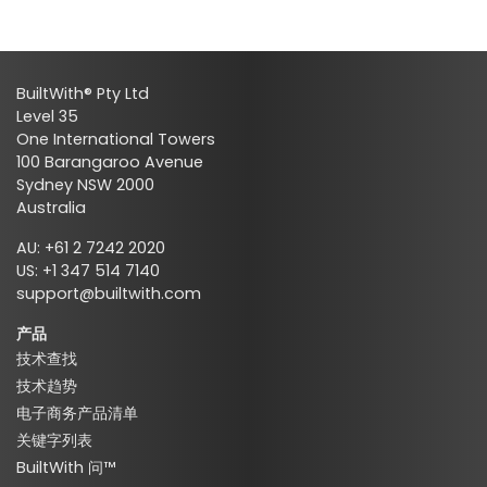
BuiltWith® Pty Ltd
Level 35
One International Towers
100 Barangaroo Avenue
Sydney NSW 2000
Australia
AU: +61 2 7242 2020
US: +1 347 514 7140
support@builtwith.com
产品
技术查找
技术趋势
电子商务产品清单
关键字列表
BuiltWith 问™