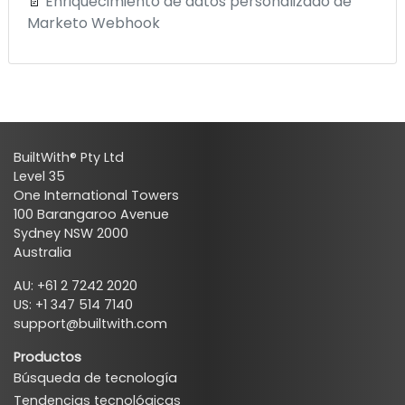
📄
Enriquecimiento de datos personalizado de
Marketo Webhook
BuiltWith® Pty Ltd
Level 35
One International Towers
100 Barangaroo Avenue
Sydney NSW 2000
Australia
AU: +61 2 7242 2020
US: +1 347 514 7140
support@builtwith.com
Productos
Búsqueda de tecnología
Tendencias tecnológicas