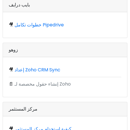
بايب درايف
خطوات تكامل Pipedrive
🎥
زوهو
إعداد Zoho CRM Sync
🎥
إنشاء حقول مخصصة لـ Zoho
📄
مركز المستثمر
كيفية استخدام مركز المستثمر
🎥