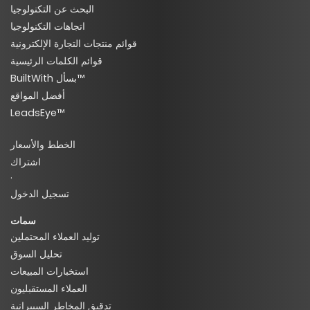
البحث عن التكنولوجيا
اتجاهات التكنولوجيا
قوائم منتجات التجارة الإلكترونية
قوائم الكلمات الرئيسية
BuiltWith بسأل™
أفضل المواقع
LeadsEye™
الخطط والأسعار
اشتراك
·
تسجيل الدخول
سمات
توليد العملاء المحتملين
تحليل السوق
استخبارات المبيعات
العملاء المستقبليون
تدقيق المخاطر السيبرانية