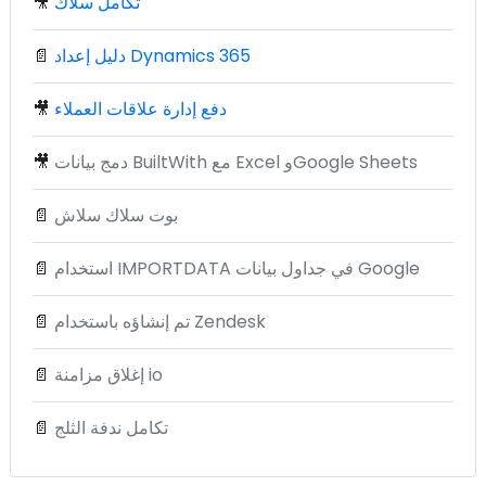
تكامل سلاك
🎥
دليل إعداد Dynamics 365
📄
دفع إدارة علاقات العملاء
🎥
دمج بيانات BuiltWith مع Excel وGoogle Sheets
🎥
بوت سلاك سلاش
📄
استخدام IMPORTDATA في جداول بيانات Google
📄
تم إنشاؤه باستخدام Zendesk
📄
إغلاق مزامنة io
📄
تكامل ندفة الثلج
📄