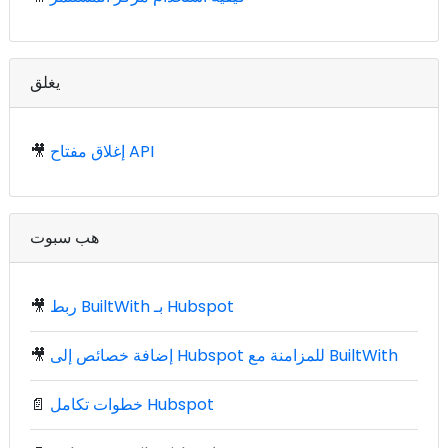
يغلق
إغلاق مفتاح API
🎥
هب سبوت
ربط BuiltWith بـ Hubspot
🎥
إضافة خصائص إلى Hubspot للمزامنة مع BuiltWith
🎥
خطوات تكامل Hubspot
📄