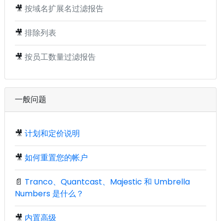
🎥
按域名扩展名过滤报告
🎥
排除列表
🎥
按员工数量过滤报告
一般问题
🎥
计划和定价说明
🎥
如何重置您的帐户
📄
Tranco、Quantcast、Majestic 和 Umbrella
Numbers 是什么？
🎥
内置高级