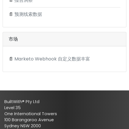
📄
报告洞察
📄
预测线索数据
市场
📄
Marketo Webhook 自定义数据丰富
BuiltWith® Pty Ltd
Level 35
One International Towers
100 Barangaroo Avenue
Sydney NSW 2000