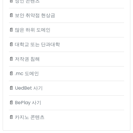
📄
성인 콘텐츠
📄
보안 취약점 현상금
📄
많은 하위 도메인
📄
대학교 또는 단과대학
📄
저작권 침해
📄
.mc 도메인
📄
UedBet 사기
📄
BePlay 사기
📄
카지노 콘텐츠