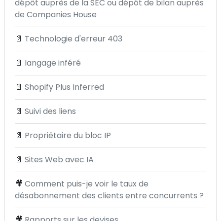
dépôt auprès de la SEC ou dépôt de bilan auprès
de Companies House
📄
Technologie d'erreur 403
📄
langage inféré
📄
Shopify Plus Inferred
📄
Suivi des liens
📄
Propriétaire du bloc IP
📄
Sites Web avec IA
🎥
Comment puis-je voir le taux de
désabonnement des clients entre concurrents ?
🎥
Rapports sur les devises