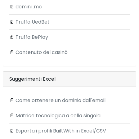
📄
domini .mc
📄
Truffa UedBet
📄
Truffa BePlay
📄
Contenuto del casinò
Suggerimenti Excel
📄
Come ottenere un dominio dall'email
📄
Matrice tecnologica a cella singola
📄
Esporta i profili BuiltWith in Excel/CSV