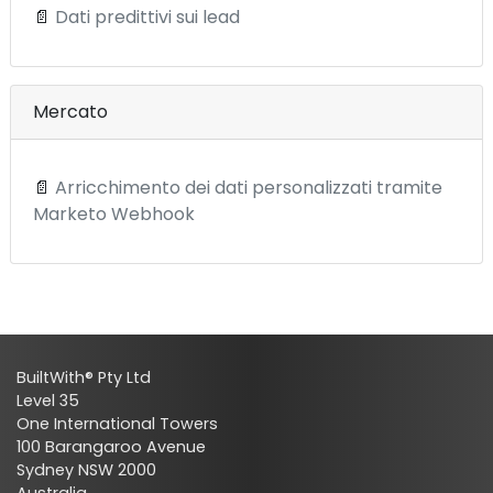
📄
Dati predittivi sui lead
Mercato
📄
Arricchimento dei dati personalizzati tramite
Marketo Webhook
BuiltWith® Pty Ltd
Level 35
One International Towers
100 Barangaroo Avenue
Sydney NSW 2000
Australia