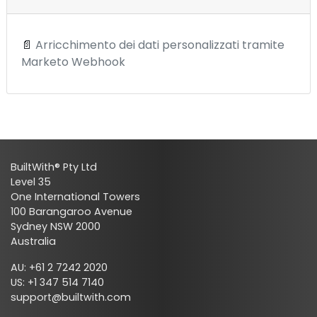
📄
Arricchimento dei dati personalizzati tramite
Marketo Webhook
BuiltWith® Pty Ltd
Level 35
One International Towers
100 Barangaroo Avenue
Sydney NSW 2000
Australia
AU: +61 2 7242 2020
US: +1 347 514 7140
support@builtwith.com