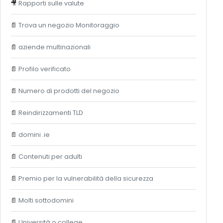
🎥
Rapporti sulle valute
📄
Trova un negozio Monitoraggio
📄
aziende multinazionali
📄
Profilo verificato
📄
Numero di prodotti del negozio
📄
Reindirizzamenti TLD
📄
domini .ie
📄
Contenuti per adulti
📄
Premio per la vulnerabilità della sicurezza
📄
Molti sottodomini
📄
Università o college