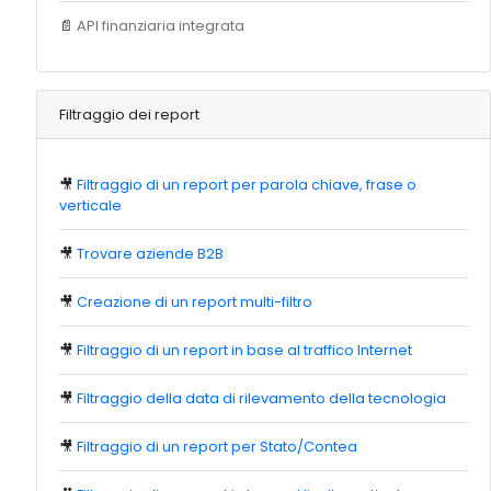
📄
API finanziaria integrata
Filtraggio dei report
🎥
Filtraggio di un report per parola chiave, frase o
verticale
🎥
Trovare aziende B2B
🎥
Creazione di un report multi-filtro
🎥
Filtraggio di un report in base al traffico Internet
🎥
Filtraggio della data di rilevamento della tecnologia
🎥
Filtraggio di un report per Stato/Contea