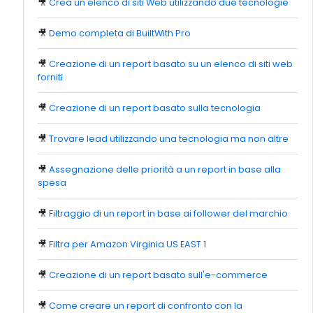
🎥
Crea un elenco di siti Web utilizzando due tecnologie
🎥
Demo completa di BuiltWith Pro
🎥
Creazione di un report basato su un elenco di siti web
forniti
🎥
Creazione di un report basato sulla tecnologia
🎥
Trovare lead utilizzando una tecnologia ma non altre
🎥
Assegnazione delle priorità a un report in base alla
spesa
🎥
Filtraggio di un report in base ai follower del marchio
🎥
Filtra per Amazon Virginia US EAST 1
🎥
Creazione di un report basato sull'e-commerce
🎥
Come creare un report di confronto con la