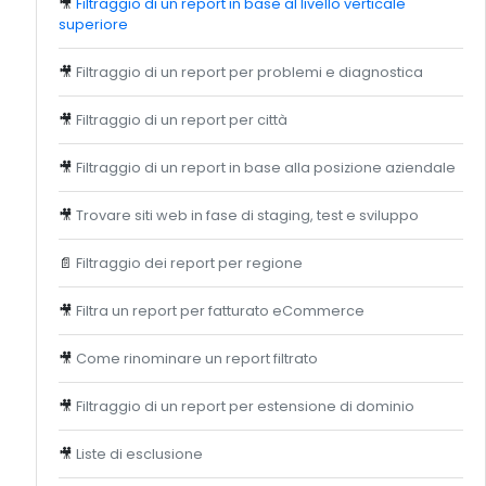
🎥
Filtraggio di un report in base al livello verticale
superiore
🎥
Filtraggio di un report per problemi e diagnostica
🎥
Filtraggio di un report per città
🎥
Filtraggio di un report in base alla posizione aziendale
🎥
Trovare siti web in fase di staging, test e sviluppo
📄
Filtraggio dei report per regione
🎥
Filtra un report per fatturato eCommerce
🎥
Come rinominare un report filtrato
🎥
Filtraggio di un report per estensione di dominio
🎥
Liste di esclusione