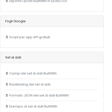
📄
Esporta i profili BuiltWith in Excel/CSV
Fogli Google
📄
Script per app API gratuiti
Set di dati
📄
Campi del set di dati BuiltWith
📄
Backtesting del set di dati
📄
Formato JSON del set di dati BuiltWith
📄
Esempio di set di dati BuiltWith