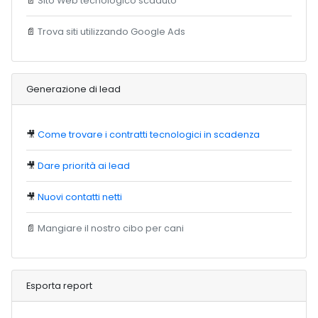
📄
Sito Web tecnologico scaduto
📄
Trova siti utilizzando Google Ads
Generazione di lead
🎥
Come trovare i contratti tecnologici in scadenza
🎥
Dare priorità ai lead
🎥
Nuovi contatti netti
📄
Mangiare il nostro cibo per cani
Esporta report