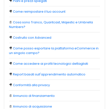
🎥
Piani e prezzi spiegati
🎥
Come reimpostare il tuo account
📄
Cosa sono Tranco, Quantcast, Majestic e Umbrella
Numbers?
🎥
Costruito con Advanced
🎥
Come posso esportare la piattaforma eCommerce in
un singolo campo?
🎥
Come accedere ai profili tecnologici dettagliati
🎥
Report basati sull'apprendimento automatico
🎥
Conformità alla privacy
📄
Annuncio di finanziamento
📄
Annuncio di acquisizione