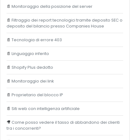
📄
Monitoraggio della posizione del server
📄
Filtraggio dei report tecnologici tramite deposito SEC o
deposito del bilancio presso Companies House
📄
Tecnologia di errore 403
📄
Linguaggio inferito
📄
Shopify Plus dedotto
📄
Monitoraggio dei link
📄
Proprietario del blocco IP
📄
Siti web con intelligenza artificiale
🎥
Come posso vedere il tasso di abbandono dei clienti
tra i concorrenti?