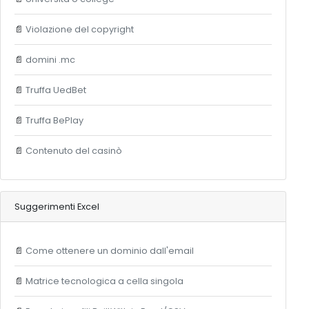
📄
Violazione del copyright
📄
domini .mc
📄
Truffa UedBet
📄
Truffa BePlay
📄
Contenuto del casinò
Suggerimenti Excel
📄
Come ottenere un dominio dall'email
📄
Matrice tecnologica a cella singola