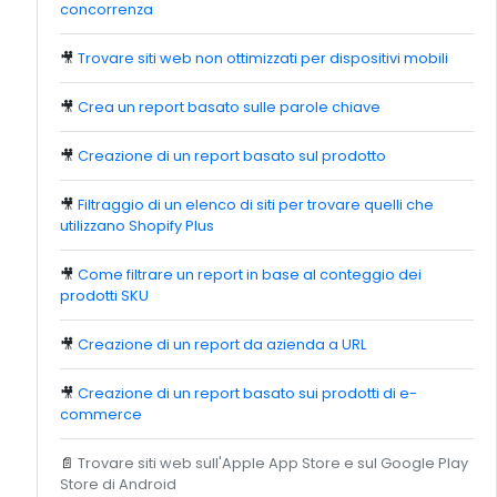
concorrenza
🎥
Trovare siti web non ottimizzati per dispositivi mobili
🎥
Crea un report basato sulle parole chiave
🎥
Creazione di un report basato sul prodotto
🎥
Filtraggio di un elenco di siti per trovare quelli che
utilizzano Shopify Plus
🎥
Come filtrare un report in base al conteggio dei
prodotti SKU
🎥
Creazione di un report da azienda a URL
🎥
Creazione di un report basato sui prodotti di e-
commerce
📄
Trovare siti web sull'Apple App Store e sul Google Play
Store di Android