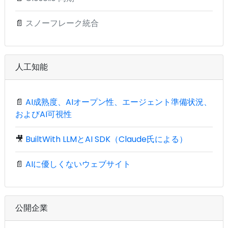
📄
スノーフレーク統合
人工知能
📄
AI成熟度、AIオープン性、エージェント準備状況、
およびAI可視性
🎥
BuiltWith LLMとAI SDK（Claude氏による）
📄
AIに優しくないウェブサイト
公開企業