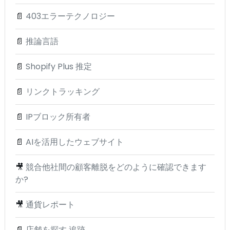
📄
403エラーテクノロジー
📄
推論言語
📄
Shopify Plus 推定
📄
リンクトラッキング
📄
IPブロック所有者
📄
AIを活用したウェブサイト
🎥
競合他社間の顧客離脱をどのように確認できます
か?
🎥
通貨レポート
📄
店舗を探す 追跡