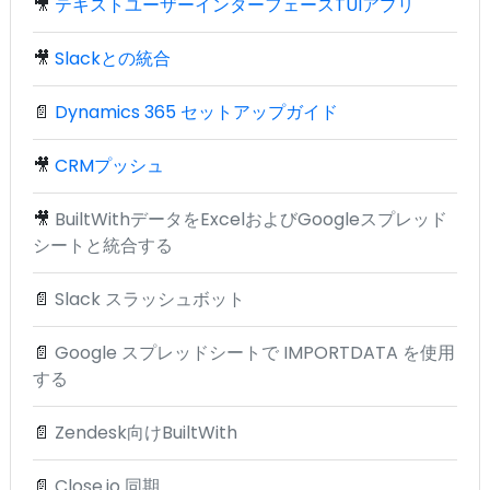
🎥
テキストユーザーインターフェースTUIアプリ
🎥
Slackとの統合
📄
Dynamics 365 セットアップガイド
🎥
CRMプッシュ
🎥
BuiltWithデータをExcelおよびGoogleスプレッド
シートと統合する
📄
Slack スラッシュボット
📄
Google スプレッドシートで IMPORTDATA を使用
する
📄
Zendesk向けBuiltWith
📄
Close.io 同期