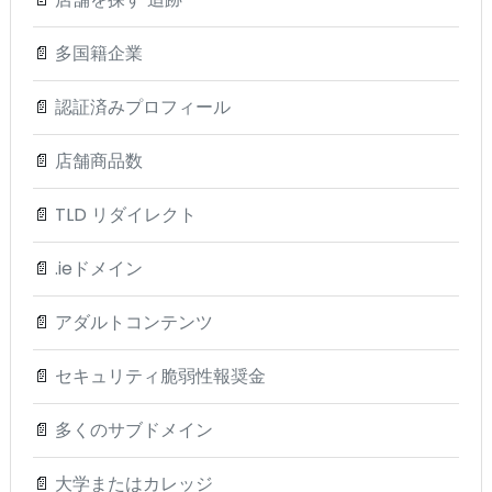
📄
多国籍企業
📄
認証済みプロフィール
📄
店舗商品数
📄
TLD リダイレクト
📄
.ieドメイン
📄
アダルトコンテンツ
📄
セキュリティ脆弱性報奨金
📄
多くのサブドメイン
📄
大学またはカレッジ