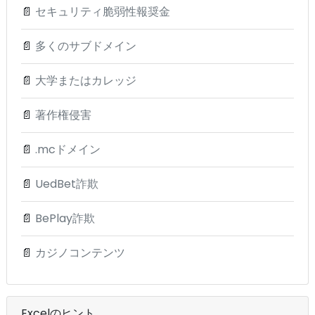
📄
セキュリティ脆弱性報奨金
📄
多くのサブドメイン
📄
大学またはカレッジ
📄
著作権侵害
📄
.mcドメイン
📄
UedBet詐欺
📄
BePlay詐欺
📄
カジノコンテンツ
Excelのヒント