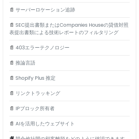
📄
サーバーロケーション追跡
📄
SEC提出書類またはCompanies Houseの貸借対照
表提出書類による技術レポートのフィルタリング
📄
403エラーテクノロジー
📄
推論言語
📄
Shopify Plus 推定
📄
リンクトラッキング
📄
IPブロック所有者
📄
AIを活用したウェブサイト
🎥
競合他社間の顧客離脱をどのように確認できます