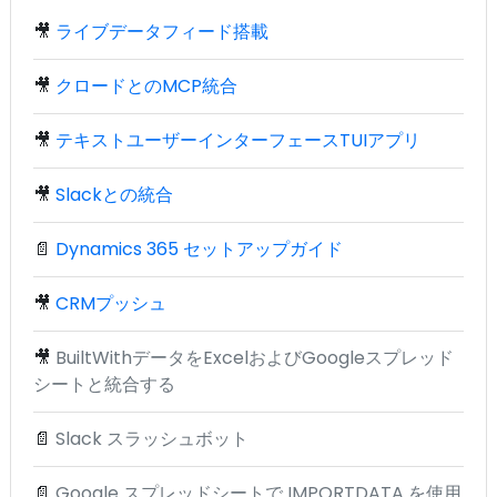
🎥
ライブデータフィード搭載
🎥
クロードとのMCP統合
🎥
テキストユーザーインターフェースTUIアプリ
🎥
Slackとの統合
📄
Dynamics 365 セットアップガイド
🎥
CRMプッシュ
🎥
BuiltWithデータをExcelおよびGoogleスプレッド
シートと統合する
📄
Slack スラッシュボット
📄
Google スプレッドシートで IMPORTDATA を使用