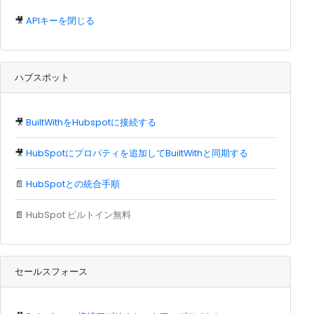
🎥
APIキーを閉じる
ハブスポット
🎥
BuiltWithをHubspotに接続する
🎥
HubSpotにプロパティを追加してBuiltWithと同期する
📄
HubSpotとの統合手順
📄
HubSpot ビルトイン無料
セールスフォース