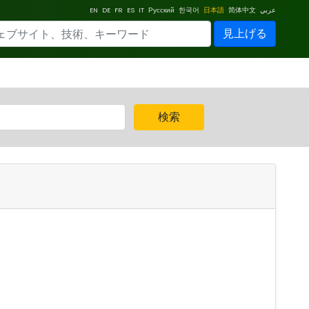
EN
DE
FR
ES
IT
Русский
한국어
日本語
简体中文
عربي
見上げる
検索