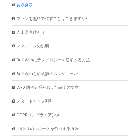
📄
買収発表
📄
プランを無料で試すことはできますか?
📄
売上高見積もり
📄
メタデータの説明
📄
BuiltWithにテクノロジーを追加する方法
📄
BuiltWithとの会議のスケジュール
📄
W-9 納税者番号および証明の要求
📄
スタートアップ割引
📄
GDPRコンプライアンス
📄
1回限りのレポートを作成する方法