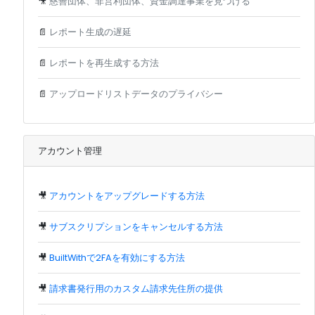
🎥
慈善団体、非営利団体、資金調達事業を見つける
📄
レポート生成の遅延
📄
レポートを再生成する方法
📄
アップロードリストデータのプライバシー
アカウント管理
🎥
アカウントをアップグレードする方法
🎥
サブスクリプションをキャンセルする方法
🎥
BuiltWithで2FAを有効にする方法
🎥
請求書発行用のカスタム請求先住所の提供