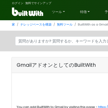
ログイン
·
無料でサインアップ
ツール
特徴
家
ナレッジベースを構築
無料ツール
BuiltWith as a Gma
GmailアドオンとしてのBuiltWith
You can add BuiltWith to Gmail by visiting this page -
https