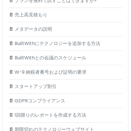
📄
プランを無料で試すことはできますか?
📄
売上高見積もり
📄
メタデータの説明
📄
BuiltWithにテクノロジーを追加する方法
📄
BuiltWithとの会議のスケジュール
📄
W-9 納税者番号および証明の要求
📄
スタートアップ割引
📄
GDPRコンプライアンス
📄
1回限りのレポートを作成する方法
📄
期限切れのテクノロジーウェブサイト