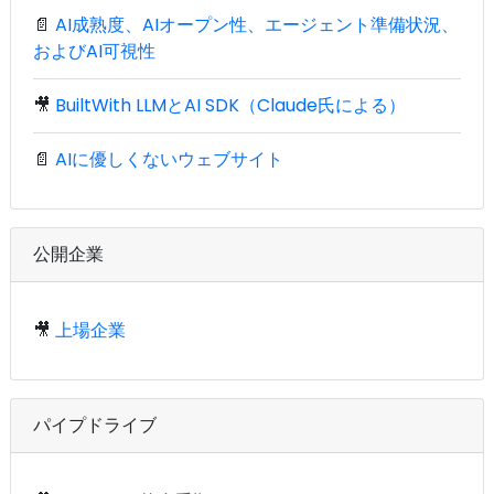
📄
AI成熟度、AIオープン性、エージェント準備状況、
およびAI可視性
🎥
BuiltWith LLMとAI SDK（Claude氏による）
📄
AIに優しくないウェブサイト
公開企業
🎥
上場企業
パイプドライブ