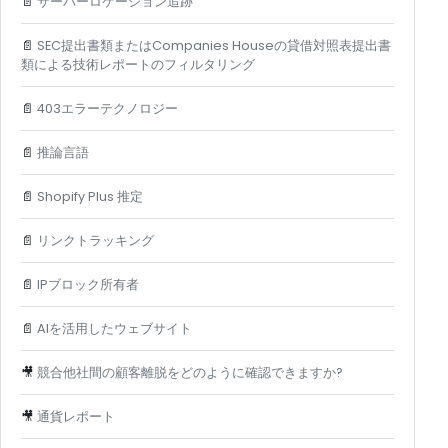
📄
サーバーロケーション追跡
📄
SEC提出書類またはCompanies Houseの貸借対照表提出書
類による技術レポートのフィルタリング
📄
403エラーテクノロジー
📄
推論言語
📄
Shopify Plus 推定
📄
リンクトラッキング
📄
IPブロック所有者
📄
AIを活用したウェブサイト
🎥
競合他社間の顧客離脱をどのように確認できますか?
🎥
通貨レポート