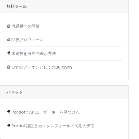
無料ツール
📄
流通動向の理解
📄
関係プロフィール
🎥
国別技術分布の表示方法
📄
GmailアドオンとしてのBuiltWith
パドット
🎥
PardotでAPIユーザーキーを見つける
🎥
Pardot 認証とカスタムフィールド同期のデモ