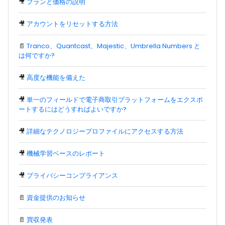
🎥
プランと価格の説明
🎥
アカウントをリセットする方法
📄
Tranco、Quantcast、Majestic、Umbrella Numbers と
は何ですか?
🎥
高度な機能を備えた
🎥
単一のフィールドで電子商取引プラットフォームをエクスポ
ートするにはどうすればよいですか?
🎥
詳細なテクノロジープロファイルにアクセスする方法
🎥
機械学習ベースのレポート
🎥
プライバシーコンプライアンス
📄
資金提供のお知らせ
📄
買収発表