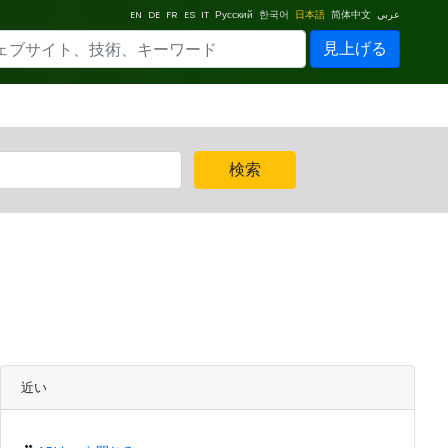
EN
DE
FR
ES
IT
Русский
한국어
日本語
简体中文
عربي
見上げる
検索
近い