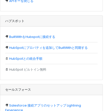
🎥
APIキーを閉じる
ハブスポット
🎥
BuiltWithをHubspotに接続する
🎥
HubSpotにプロパティを追加してBuiltWithと同期する
📄
HubSpotとの統合手順
📄
HubSpot ビルトイン無料
セールスフォース
🎥
Salesforce 接続アプリのセットアップ Lightning
Experience