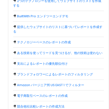
🎥
2つのテクノロジーを使用してウェブサイトのリストを作成
する
🎥
BuiltWith Pro エンドツーエンドデモ
🎥
提供したウェブサイトのリストに基づいてレポートを作成す
る
🎥
テクノロジーベースのレポートの作成
🎥
ある技術を使ってリードを見つけるが、他の技術は使わない
🎥
支出によるレポートの優先順位付け
🎥
ブランドフォロワーによるレポートのフィルタリング
🎥
Amazon バージニア州 US EAST 1 でフィルター
🎥
電子商取引ベースのレポートの作成
🎥
競合他社比較レポートの作成方法