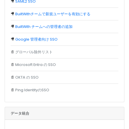
🎥
SAML2 SSO
🎥
BuiltWithチームで新規ユーザーを有効にする
🎥
BuiltWith チームへの管理者の追加
🎥
Google 管理者向け SSO
📄
グローバル除外リスト
📄
Microsoft Entra の SSO
📄
OKTA の SSO
📄
Ping IdentityのSSO
データ統合