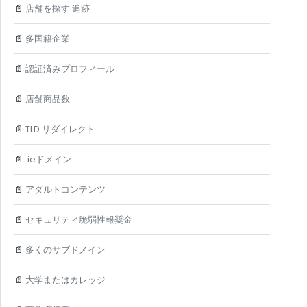
📄
店舗を探す 追跡
📄
多国籍企業
📄
認証済みプロフィール
📄
店舗商品数
📄
TLD リダイレクト
📄
.ieドメイン
📄
アダルトコンテンツ
📄
セキュリティ脆弱性報奨金
📄
多くのサブドメイン
📄
大学またはカレッジ