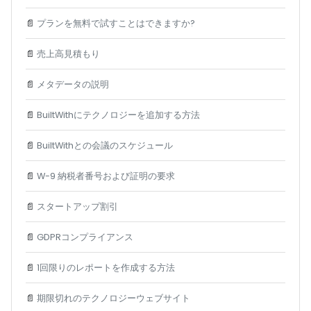
📄
プランを無料で試すことはできますか?
📄
売上高見積もり
📄
メタデータの説明
📄
BuiltWithにテクノロジーを追加する方法
📄
BuiltWithとの会議のスケジュール
📄
W-9 納税者番号および証明の要求
📄
スタートアップ割引
📄
GDPRコンプライアンス
📄
1回限りのレポートを作成する方法
📄
期限切れのテクノロジーウェブサイト