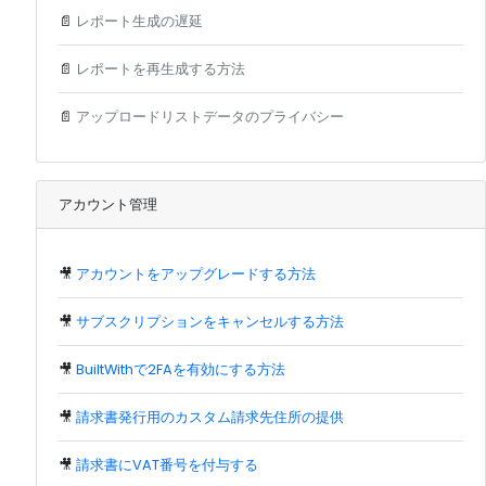
📄
レポート生成の遅延
📄
レポートを再生成する方法
📄
アップロードリストデータのプライバシー
アカウント管理
🎥
アカウントをアップグレードする方法
🎥
サブスクリプションをキャンセルする方法
🎥
BuiltWithで2FAを有効にする方法
🎥
請求書発行用のカスタム請求先住所の提供
🎥
請求書にVAT番号を付与する