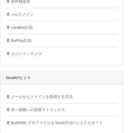
📄
著作権侵害
📄
.mcドメイン
📄
UedBet詐欺
📄
BePlay詐欺
📄
カジノコンテンツ
Excelのヒント
📄
メールからドメインを取得する方法
📄
単一細胞への技術マトリックス
📄
BuiltWith プロファイルを Excel/CSV にエクスポート