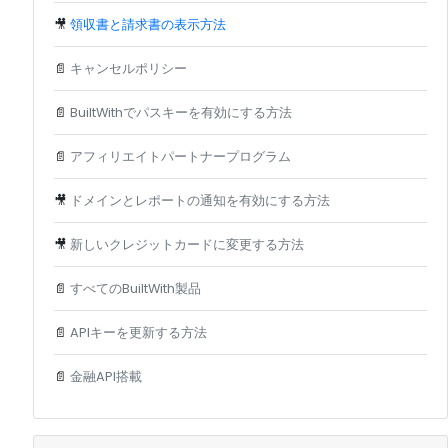
🎥
領収書と請求書の表示方法
📄
キャンセルポリシー
📄
BuiltWithでパスキーを有効にする方法
📄
アフィリエイトパートナープログラム
🎥
ドメインとレポートの通知を有効にする方法
🎥
新しいクレジットカードに変更する方法
📄
すべてのBuiltWith製品
📄
APIキーを更新する方法
📄
金融API搭載