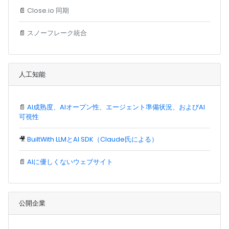
📄
Close.io 同期
📄
スノーフレーク統合
人工知能
📄
AI成熟度、AIオープン性、エージェント準備状況、およびAI
可視性
🎥
BuiltWith LLMとAI SDK（Claude氏による）
📄
AIに優しくないウェブサイト
公開企業