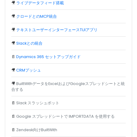
🎥
ライブデータフィード搭載
🎥
クロードとのMCP統合
🎥
テキストユーザーインターフェースTUIアプリ
🎥
Slackとの統合
📄
Dynamics 365 セットアップガイド
🎥
CRMプッシュ
🎥
BuiltWithデータをExcelおよびGoogleスプレッドシートと統
合する
📄
Slack スラッシュボット
📄
Google スプレッドシートで IMPORTDATA を使用する
📄
Zendesk向けBuiltWith