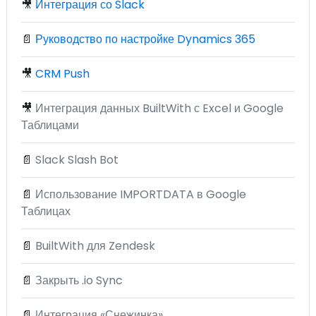
🎥
Интеграция со Slack
📄
Руководство по настройке Dynamics 365
🎥
CRM Push
🎥
Интеграция данных BuiltWith с Excel и Google
Таблицами
📄
Slack Slash Bot
📄
Использование IMPORTDATA в Google
Таблицах
📄
BuiltWith для Zendesk
📄
Закрыть .io Sync
📄
Интеграция «Снежинка»