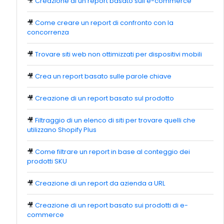
🎥
Creazione di un report basato sull'e-commerce
🎥
Come creare un report di confronto con la
concorrenza
🎥
Trovare siti web non ottimizzati per dispositivi mobili
🎥
Crea un report basato sulle parole chiave
🎥
Creazione di un report basato sul prodotto
🎥
Filtraggio di un elenco di siti per trovare quelli che
utilizzano Shopify Plus
🎥
Come filtrare un report in base al conteggio dei
prodotti SKU
🎥
Creazione di un report da azienda a URL
🎥
Creazione di un report basato sui prodotti di e-
commerce