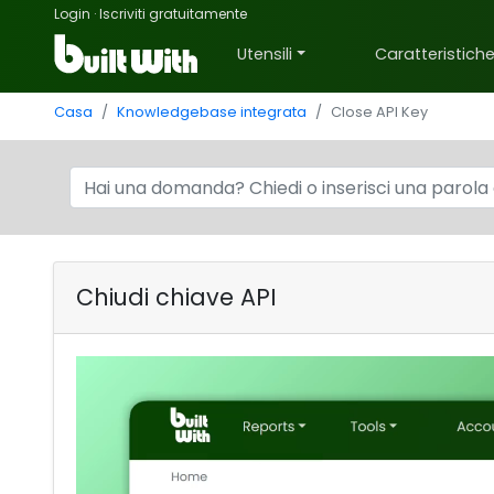
Login
·
Iscriviti gratuitamente
Utensili
Caratteristich
Casa
Knowledgebase integrata
Close API Key
Chiudi chiave API