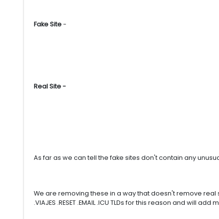
Fake Site
-
Real Site -
As far as we can tell the fake sites don't contain any unusua
We are removing these in a way that doesn't remove real sit
.VIAJES .RESET .EMAIL .ICU TLDs for this reason and will add 