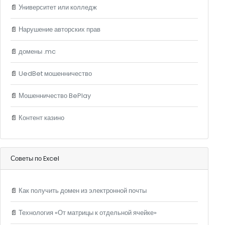
📄
Университет или колледж
📄
Нарушение авторских прав
📄
домены .mc
📄
UedBet мошенничество
📄
Мошенничество BePlay
📄
Контент казино
Советы по Excel
📄
Как получить домен из электронной почты
📄
Технология «От матрицы к отдельной ячейке»