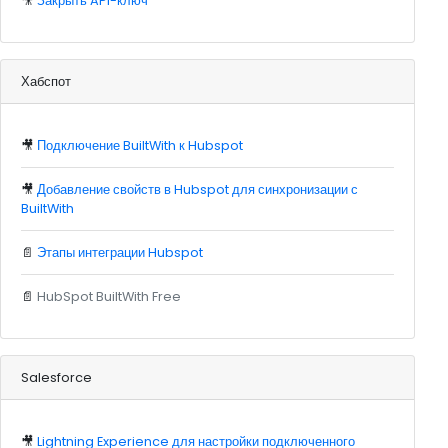
🎥
Закрыть API-ключ
Хабспот
🎥
Подключение BuiltWith к Hubspot
🎥
Добавление свойств в Hubspot для синхронизации с
BuiltWith
📄
Этапы интеграции Hubspot
📄
HubSpot BuiltWith Free
Salesforce
🎥
Lightning Experience для настройки подключенного