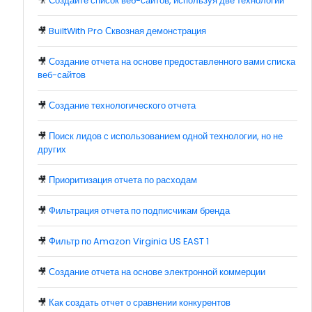
🎥
Создайте список веб-сайтов, используя две технологии
🎥
BuiltWith Pro Сквозная демонстрация
🎥
Создание отчета на основе предоставленного вами списка
веб-сайтов
🎥
Создание технологического отчета
🎥
Поиск лидов с использованием одной технологии, но не
других
🎥
Приоритизация отчета по расходам
🎥
Фильтрация отчета по подписчикам бренда
🎥
Фильтр по Amazon Virginia US EAST 1
🎥
Создание отчета на основе электронной коммерции
🎥
Как создать отчет о сравнении конкурентов