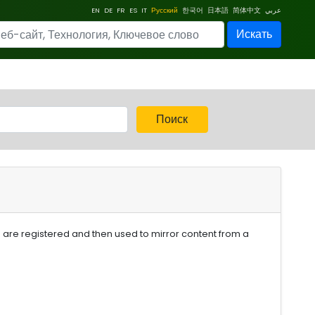
EN
DE
FR
ES
IT
Русский
한국어
日本語
简体中文
عربي
Искать
Поиск
 are registered and then used to mirror content from a