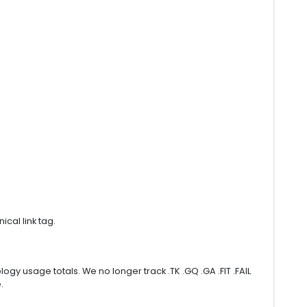
ical link tag.
gy usage totals. We no longer track .TK .GQ .GA .FIT .FAIL
.