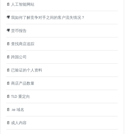
📄
人工智能网站
🎥
我如何了解竞争对手之间的客户流失情况？
🎥
货币报告
📄
查找商店追踪
📄
跨国公司
📄
已验证的个人资料
📄
商店产品数量
📄
TLD 重定向
📄
.ie 域名
📄
成人内容