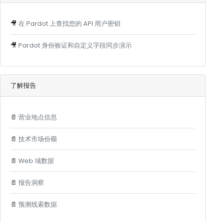
🎥
在 Pardot 上查找您的 API 用户密钥
🎥
Pardot 身份验证和自定义字段同步演示
了解报告
📄
营业地点信息
📄
技术市场份额
📄
Web 域数据
📄
报告洞察
📄
预测线索数据