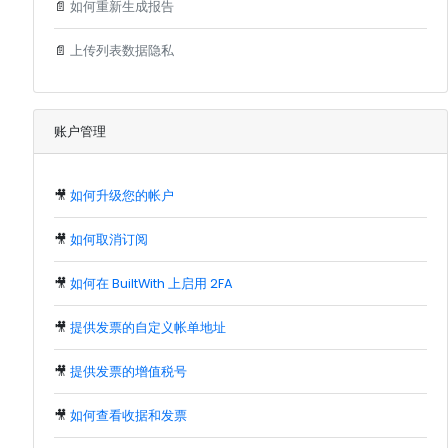
📄
如何重新生成报告
📄
上传列表数据隐私
账户管理
🎥
如何升级您的帐户
🎥
如何取消订阅
🎥
如何在 BuiltWith 上启用 2FA
🎥
提供发票的自定义帐单地址
🎥
提供发票的增值税号
🎥
如何查看收据和发票