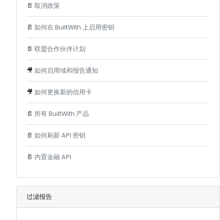
📄
取消政策
📄
如何在 BuiltWith 上启用密钥
📄
联盟合作伙伴计划
🎥
如何启用域和报告通知
🎥
如何更换新的信用卡
📄
所有 BuiltWith 产品
📄
如何刷新 API 密钥
📄
内置金融 API
过滤报告