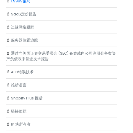
📄
1.9999骗局
📄
SaaS定价报告
📄
边缘网络跟踪
📄
服务器位置追踪
📄
通过向美国证券交易委员会 (SEC) 备案或向公司注册处备案资
产负债表来筛选技术报告
📄
403错误技术
📄
推断语言
📄
Shopify Plus 推断
📄
链接追踪
📄
IP 块所有者