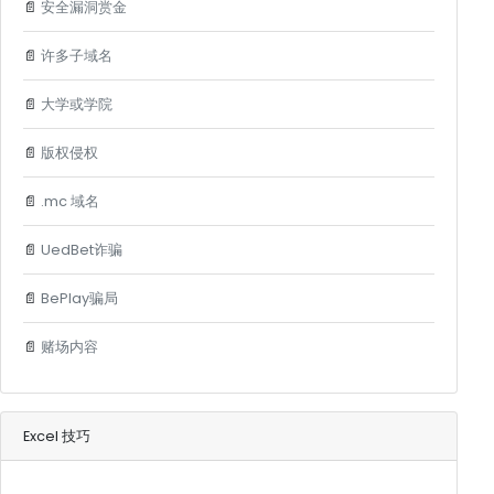
📄
安全漏洞赏金
📄
许多子域名
📄
大学或学院
📄
版权侵权
📄
.mc 域名
📄
UedBet诈骗
📄
BePlay骗局
📄
赌场内容
Excel 技巧