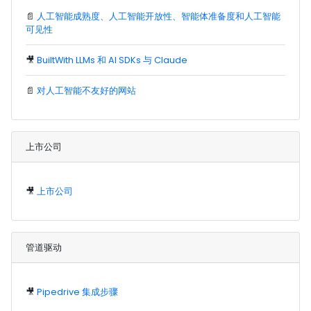
📄
人工智能成熟度、人工智能开放性、智能体准备度和人工智能
可见性
🎥
BuiltWith LLMs 和 AI SDKs 与 Claude
📄
对人工智能不友好的网站
上市公司
🎥
上市公司
管道驱动
🎥
Pipedrive 集成步骤