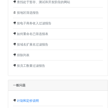
🎥
查找处于暂存、测试和开发阶段的网站
📄
按地区筛选报告
🎥
按电子商务收入过滤报告
🎥
如何重命名已筛选报表
🎥
按域名扩展名过滤报告
🎥
排除列表
🎥
按员工数量过滤报告
一般问题
🎥
计划和定价说明