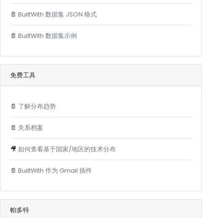
📄
BuiltWith 数据集 JSON 格式
📄
BuiltWith 数据集示例
免费工具
📄
了解分布趋势
📄
关系档案
🎥
如何查看基于国家/地区的技术分布
📄
BuiltWith 作为 Gmail 插件
帕多特