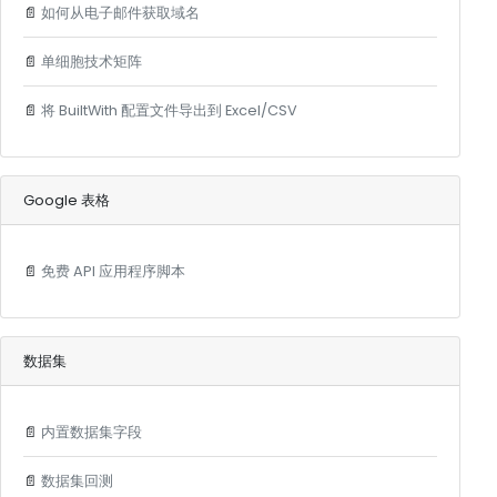
📄
如何从电子邮件获取域名
📄
单细胞技术矩阵
📄
将 BuiltWith 配置文件导出到 Excel/CSV
Google 表格
📄
免费 API 应用程序脚本
数据集
📄
内置数据集字段
📄
数据集回测