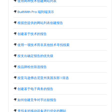
🎥
使用两种技术创建网站列表
🎥
BuiltWith Pro 端到端演示
🎥
根据您提供的网站列表创建报告
🎥
创建基于技术的报告
🎥
使用一项技术而非其他技术寻找线索
🎥
按支出确定报告的优先级
🎥
按品牌粉丝筛选报告
🎥
按亚马逊弗吉尼亚州美国东部 1 筛选
🎥
创建基于电子商务的报告
🎥
如何创建竞争对手比较报告
🎥
查找未对移动设备进行优化的网站