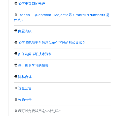
🎥
如何重置您的帐户
📄
Tranco、Quantcast、Majestic 和 Umbrella Numbers 是
什么？
🎥
内置高级
🎥
如何将电商平台信息以单个字段的形式导出？
🎥
如何访问详细技术资料
🎥
基于机器学习的报告
🎥
隐私合规
📄
资金公告
📄
收购公告
📄
我可以免费试用这些计划吗？