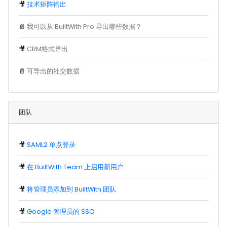
🎥
技术矩阵输出
📄
我可以从 BuiltWith Pro 导出哪些数据？
🎥
CRM格式导出
📄
可导出的社交数据
团队
🎥
SAML2 单点登录
🎥
在 BuiltWith Team 上启用新用户
🎥
将管理员添加到 BuiltWith 团队
🎥
Google 管理员的 SSO