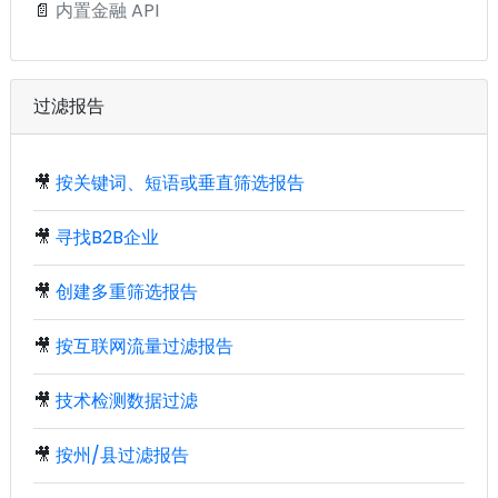
📄
内置金融 API
过滤报告
🎥
按关键词、短语或垂直筛选报告
🎥
寻找B2B企业
🎥
创建多重筛选报告
🎥
按互联网流量过滤报告
🎥
技术检测数据过滤
🎥
按州/县过滤报告