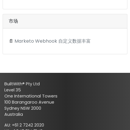
市场
📄
Marketo Webhook 自定义数据丰富
BuiltWith® Pty Ltd
Level 35
One International Towers
100 Barangaroo Avenue
Sydney NSW 2000
Australia
AU: +61 2 7242 2020