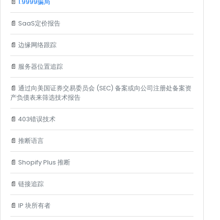
📄
1.9999骗局
📄
SaaS定价报告
📄
边缘网络跟踪
📄
服务器位置追踪
📄
通过向美国证券交易委员会 (SEC) 备案或向公司注册处备案资
产负债表来筛选技术报告
📄
403错误技术
📄
推断语言
📄
Shopify Plus 推断
📄
链接追踪
📄
IP 块所有者