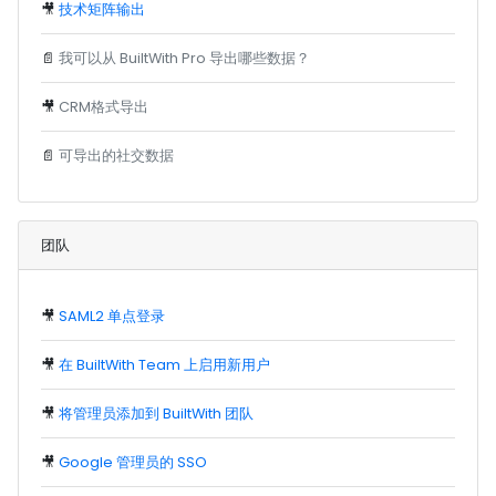
🎥
技术矩阵输出
📄
我可以从 BuiltWith Pro 导出哪些数据？
🎥
CRM格式导出
📄
可导出的社交数据
团队
🎥
SAML2 单点登录
🎥
在 BuiltWith Team 上启用新用户
🎥
将管理员添加到 BuiltWith 团队
🎥
Google 管理员的 SSO