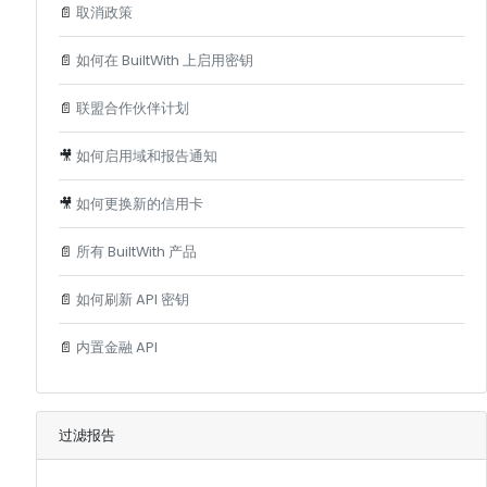
📄
取消政策
📄
如何在 BuiltWith 上启用密钥
📄
联盟合作伙伴计划
🎥
如何启用域和报告通知
🎥
如何更换新的信用卡
📄
所有 BuiltWith 产品
📄
如何刷新 API 密钥
📄
内置金融 API
过滤报告