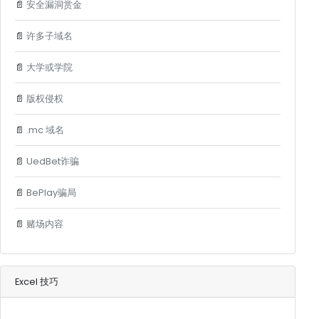
📄
安全漏洞赏金
📄
许多子域名
📄
大学或学院
📄
版权侵权
📄
.mc 域名
📄
UedBet诈骗
📄
BePlay骗局
📄
赌场内容
Excel 技巧