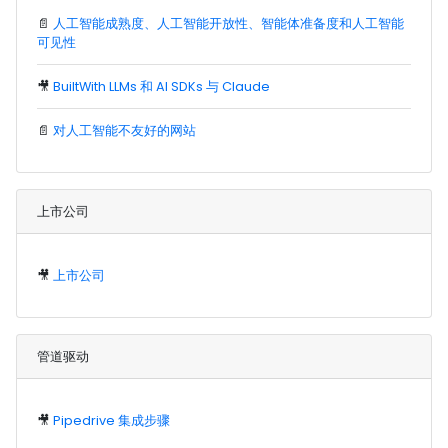
📄
人工智能成熟度、人工智能开放性、智能体准备度和人工智能
可见性
🎥
BuiltWith LLMs 和 AI SDKs 与 Claude
📄
对人工智能不友好的网站
上市公司
🎥
上市公司
管道驱动
🎥
Pipedrive 集成步骤