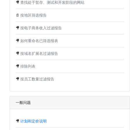
🎥
查找处于暂存、测试和开发阶段的网站
📄
按地区筛选报告
🎥
按电子商务收入过滤报告
🎥
如何重命名已筛选报表
🎥
按域名扩展名过滤报告
🎥
排除列表
🎥
按员工数量过滤报告
一般问题
🎥
计划和定价说明