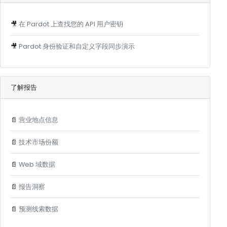
🎥
在 Pardot 上查找您的 API 用户密钥
🎥
Pardot 身份验证和自定义字段同步演示
了解报告
📄
营业地点信息
📄
技术市场份额
📄
Web 域数据
📄
报告洞察
📄
预测线索数据