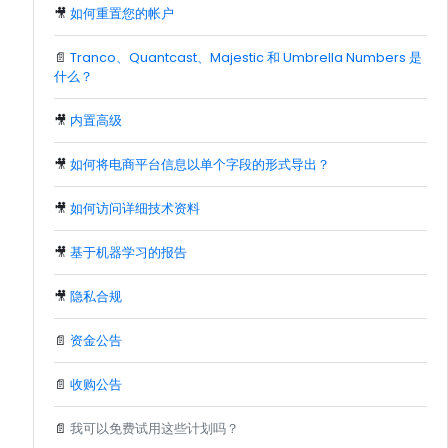
🎥
如何重置您的帐户
📄
Tranco、Quantcast、Majestic 和 Umbrella Numbers 是
什么？
🎥
内置高级
🎥
如何将电商平台信息以单个字段的形式导出？
🎥
如何访问详细技术资料
🎥
基于机器学习的报告
🎥
隐私合规
📄
资金公告
📄
收购公告
📄
我可以免费试用这些计划吗？