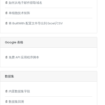
📄
如何从电子邮件获取域名
📄
单细胞技术矩阵
📄
将 BuiltWith 配置文件导出到 Excel/CSV
Google 表格
📄
免费 API 应用程序脚本
数据集
📄
内置数据集字段
📄
数据集回测