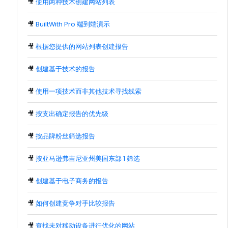
🎥
使用两种技术创建网站列表
🎥
BuiltWith Pro 端到端演示
🎥
根据您提供的网站列表创建报告
🎥
创建基于技术的报告
🎥
使用一项技术而非其他技术寻找线索
🎥
按支出确定报告的优先级
🎥
按品牌粉丝筛选报告
🎥
按亚马逊弗吉尼亚州美国东部 1 筛选
🎥
创建基于电子商务的报告
🎥
如何创建竞争对手比较报告
🎥
查找未对移动设备进行优化的网站