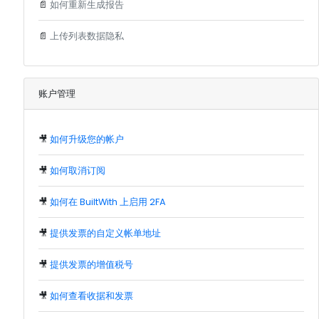
📄
如何重新生成报告
📄
上传列表数据隐私
账户管理
🎥
如何升级您的帐户
🎥
如何取消订阅
🎥
如何在 BuiltWith 上启用 2FA
🎥
提供发票的自定义帐单地址
🎥
提供发票的增值税号
🎥
如何查看收据和发票