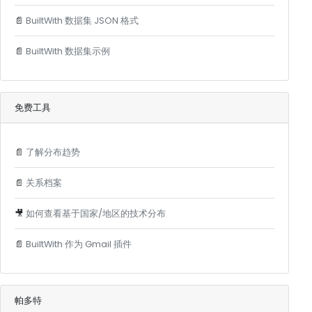
📄
BuiltWith 数据集 JSON 格式
📄
BuiltWith 数据集示例
免费工具
📄
了解分布趋势
📄
关系档案
🎥
如何查看基于国家/地区的技术分布
📄
BuiltWith 作为 Gmail 插件
帕多特