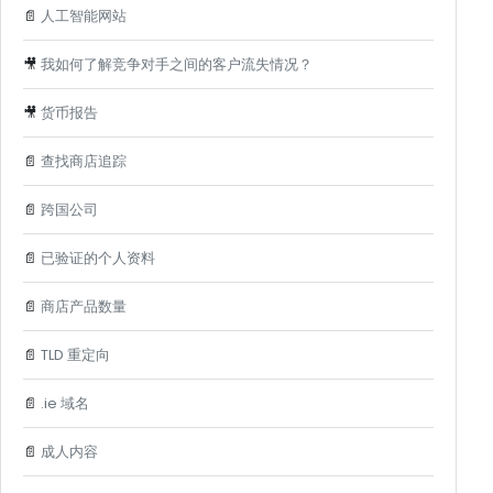
📄
人工智能网站
🎥
我如何了解竞争对手之间的客户流失情况？
🎥
货币报告
📄
查找商店追踪
📄
跨国公司
📄
已验证的个人资料
📄
商店产品数量
📄
TLD 重定向
📄
.ie 域名
📄
成人内容