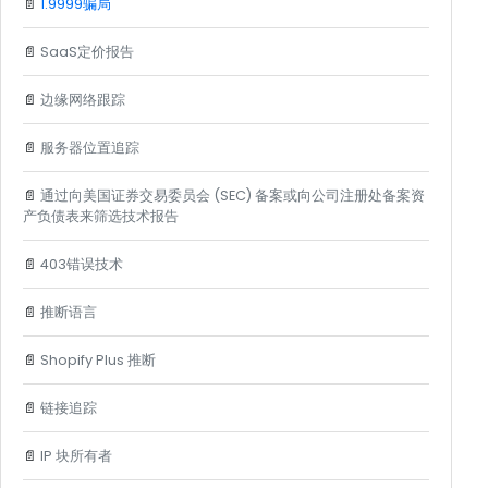
📄
1.9999骗局
📄
SaaS定价报告
📄
边缘网络跟踪
📄
服务器位置追踪
📄
通过向美国证券交易委员会 (SEC) 备案或向公司注册处备案资
产负债表来筛选技术报告
📄
403错误技术
📄
推断语言
📄
Shopify Plus 推断
📄
链接追踪
📄
IP 块所有者