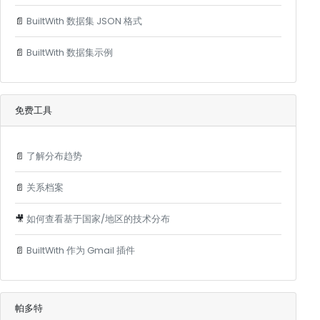
📄
BuiltWith 数据集 JSON 格式
📄
BuiltWith 数据集示例
免费工具
📄
了解分布趋势
📄
关系档案
🎥
如何查看基于国家/地区的技术分布
📄
BuiltWith 作为 Gmail 插件
帕多特