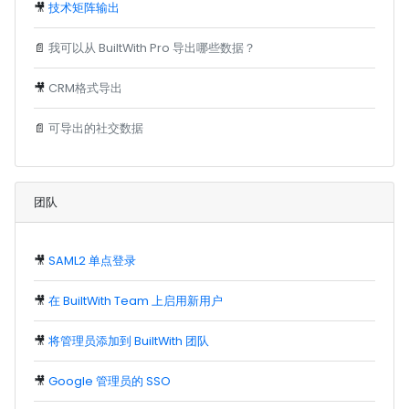
🎥
技术矩阵输出
📄
我可以从 BuiltWith Pro 导出哪些数据？
🎥
CRM格式导出
📄
可导出的社交数据
团队
🎥
SAML2 单点登录
🎥
在 BuiltWith Team 上启用新用户
🎥
将管理员添加到 BuiltWith 团队
🎥
Google 管理员的 SSO