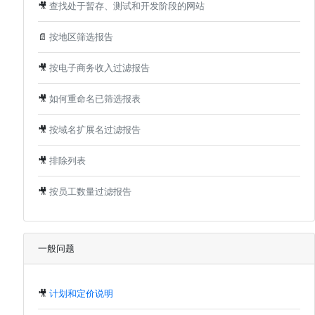
🎥
查找处于暂存、测试和开发阶段的网站
📄
按地区筛选报告
🎥
按电子商务收入过滤报告
🎥
如何重命名已筛选报表
🎥
按域名扩展名过滤报告
🎥
排除列表
🎥
按员工数量过滤报告
一般问题
🎥
计划和定价说明