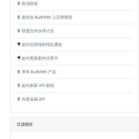
📄
取消政策
📄
如何在 BuiltWith 上启用密钥
📄
联盟合作伙伴计划
🎥
如何启用域和报告通知
🎥
如何更换新的信用卡
📄
所有 BuiltWith 产品
📄
如何刷新 API 密钥
📄
内置金融 API
过滤报告