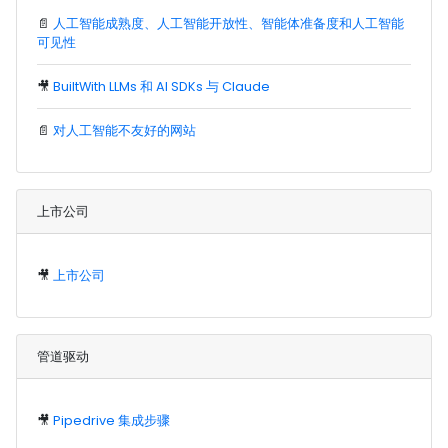
📄
人工智能成熟度、人工智能开放性、智能体准备度和人工智能
可见性
🎥
BuiltWith LLMs 和 AI SDKs 与 Claude
📄
对人工智能不友好的网站
上市公司
🎥
上市公司
管道驱动
🎥
Pipedrive 集成步骤