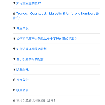
🎥
如何重置您的帐户
📄
Tranco、Quantcast、Majestic 和 Umbrella Numbers 是
什么？
🎥
内置高级
🎥
如何将电商平台信息以单个字段的形式导出？
🎥
如何访问详细技术资料
🎥
基于机器学习的报告
🎥
隐私合规
📄
资金公告
📄
收购公告
📄
我可以免费试用这些计划吗？