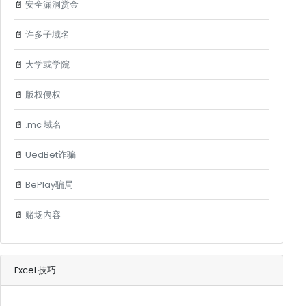
📄
安全漏洞赏金
📄
许多子域名
📄
大学或学院
📄
版权侵权
📄
.mc 域名
📄
UedBet诈骗
📄
BePlay骗局
📄
赌场内容
Excel 技巧