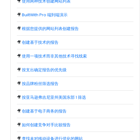
🎥
使用两种技术创建网站列表
🎥
BuiltWith Pro 端到端演示
🎥
根据您提供的网站列表创建报告
🎥
创建基于技术的报告
🎥
使用一项技术而非其他技术寻找线索
🎥
按支出确定报告的优先级
🎥
按品牌粉丝筛选报告
🎥
按亚马逊弗吉尼亚州美国东部 1 筛选
🎥
创建基于电子商务的报告
🎥
如何创建竞争对手比较报告
🎥
查找未对移动设备进行优化的网站