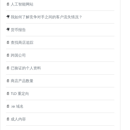
📄
人工智能网站
🎥
我如何了解竞争对手之间的客户流失情况？
🎥
货币报告
📄
查找商店追踪
📄
跨国公司
📄
已验证的个人资料
📄
商店产品数量
📄
TLD 重定向
📄
.ie 域名
📄
成人内容