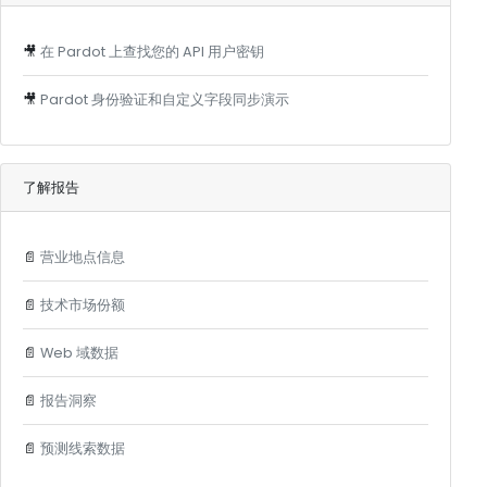
🎥
在 Pardot 上查找您的 API 用户密钥
🎥
Pardot 身份验证和自定义字段同步演示
了解报告
📄
营业地点信息
📄
技术市场份额
📄
Web 域数据
📄
报告洞察
📄
预测线索数据