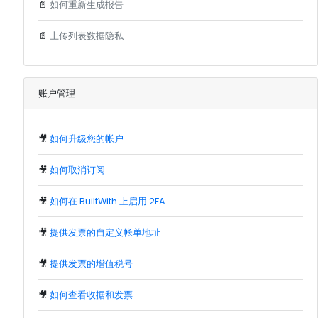
📄
如何重新生成报告
📄
上传列表数据隐私
账户管理
🎥
如何升级您的帐户
🎥
如何取消订阅
🎥
如何在 BuiltWith 上启用 2FA
🎥
提供发票的自定义帐单地址
🎥
提供发票的增值税号
🎥
如何查看收据和发票