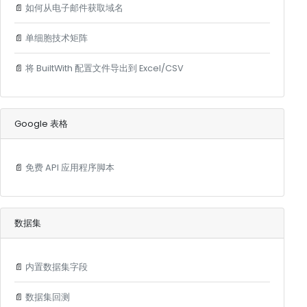
📄
如何从电子邮件获取域名
📄
单细胞技术矩阵
📄
将 BuiltWith 配置文件导出到 Excel/CSV
Google 表格
📄
免费 API 应用程序脚本
数据集
📄
内置数据集字段
📄
数据集回测