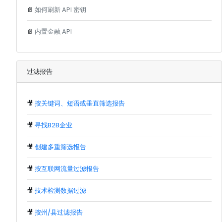
📄
如何刷新 API 密钥
📄
内置金融 API
过滤报告
🎥
按关键词、短语或垂直筛选报告
🎥
寻找B2B企业
🎥
创建多重筛选报告
🎥
按互联网流量过滤报告
🎥
技术检测数据过滤
🎥
按州/县过滤报告