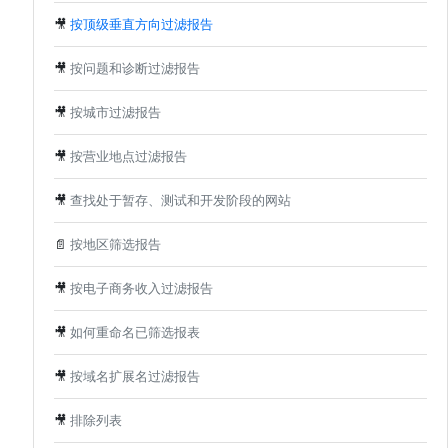
🎥
按顶级垂直方向过滤报告
🎥
按问题和诊断过滤报告
🎥
按城市过滤报告
🎥
按营业地点过滤报告
🎥
查找处于暂存、测试和开发阶段的网站
📄
按地区筛选报告
🎥
按电子商务收入过滤报告
🎥
如何重命名已筛选报表
🎥
按域名扩展名过滤报告
🎥
排除列表