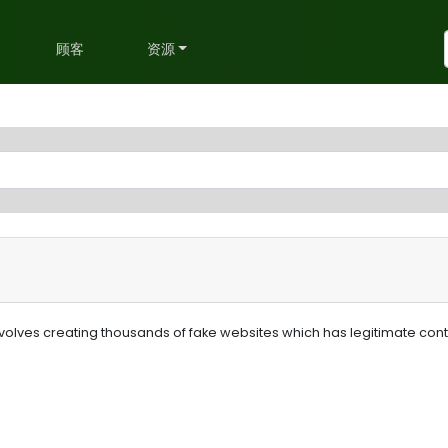
划
顾客
资源
lves creating thousands of fake websites which has legitimate cont