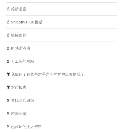
📄
推断语言
📄
Shopify Plus 推断
📄
链接追踪
📄
IP 块所有者
📄
人工智能网站
🎥
我如何了解竞争对手之间的客户流失情况？
🎥
货币报告
📄
查找商店追踪
📄
跨国公司
📄
已验证的个人资料