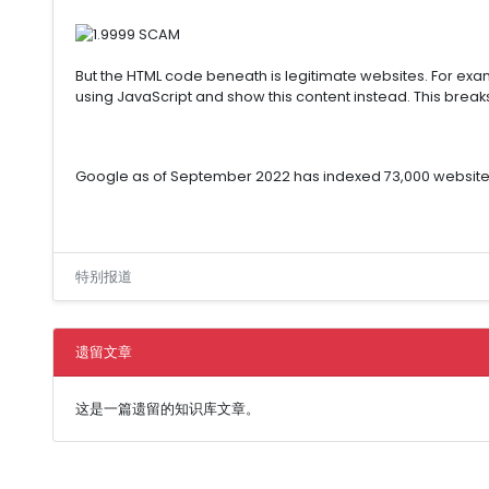
But the HTML code beneath is legitimate websites. For exam
using JavaScript and show this content instead. This bre
Google as of September 2022 has indexed 73,000 websites 
特别报道
遗留文章
这是一篇遗留的知识库文章。