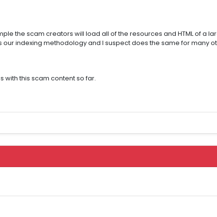
ple the scam creators will load all of the resources and HTML of a la
aks our indexing methodology and I suspect does the same for many o
with this scam content so far.