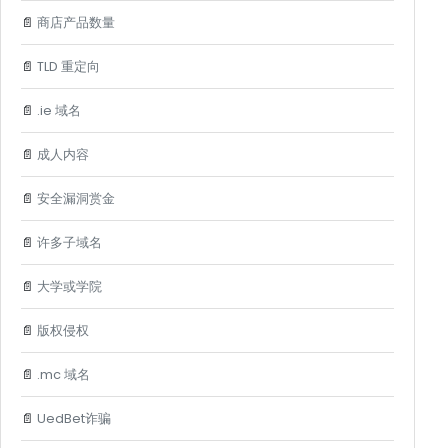
📄
商店产品数量
📄
TLD 重定向
📄
.ie 域名
📄
成人内容
📄
安全漏洞赏金
📄
许多子域名
📄
大学或学院
📄
版权侵权
📄
.mc 域名
📄
UedBet诈骗