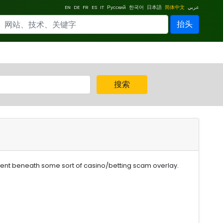
EN
DE
FR
ES
IT
Русский
한국어
日本語
简体中文
عربي
抬头
搜索
ent beneath some sort of casino/betting scam overlay.