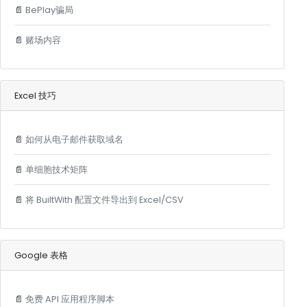
📄
BePlay骗局
📄
赌场内容
Excel 技巧
📄
如何从电子邮件获取域名
📄
单细胞技术矩阵
📄
将 BuiltWith 配置文件导出到 Excel/CSV
Google 表格
📄
免费 API 应用程序脚本