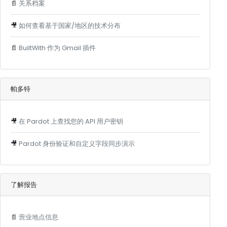
📄
关系档案
🎥
如何查看基于国家/地区的技术分布
📄
BuiltWith 作为 Gmail 插件
帕多特
🎥
在 Pardot 上查找您的 API 用户密钥
🎥
Pardot 身份验证和自定义字段同步演示
了解报告
📄
营业地点信息