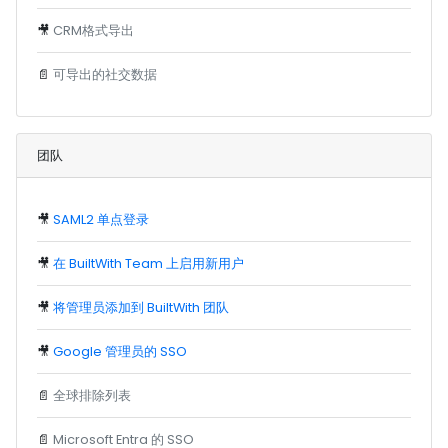
🎥
CRM格式导出
📄
可导出的社交数据
团队
🎥
SAML2 单点登录
🎥
在 BuiltWith Team 上启用新用户
🎥
将管理员添加到 BuiltWith 团队
🎥
Google 管理员的 SSO
📄
全球排除列表
📄
Microsoft Entra 的 SSO