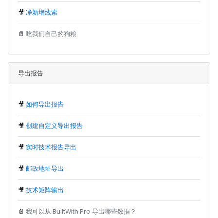
🎥
净新增线索
📄
吃我们自己的狗粮
导出报告
🎥
如何导出报告
🎥
创建自定义导出报告
🎥
实时技术报告导出
🎥
邮政地址导出
🎥
技术矩阵输出
📄
我可以从 BuiltWith Pro 导出哪些数据？