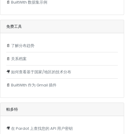
📄
BuiltWith 数据集示例
免费工具
📄
了解分布趋势
📄
关系档案
🎥
如何查看基于国家/地区的技术分布
📄
BuiltWith 作为 Gmail 插件
帕多特
🎥
在 Pardot 上查找您的 API 用户密钥