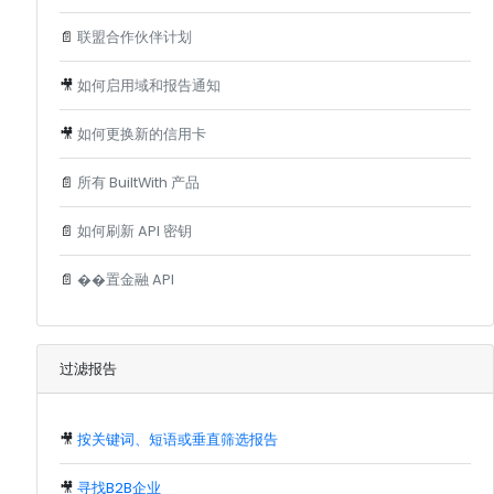
📄
联盟合作伙伴计划
🎥
如何启用域和报告通知
🎥
如何更换新的信用卡
📄
所有 BuiltWith 产品
📄
如何刷新 API 密钥
📄
��置金融 API
过滤报告
🎥
按关键词、短语或垂直筛选报告
🎥
寻找B2B企业