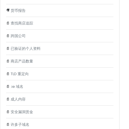
🎥
货币报告
📄
查找商店追踪
📄
跨国公司
📄
已验证的个人资料
📄
商店产品数量
📄
TLD 重定向
📄
.ie 域名
📄
成人内容
📄
安全漏洞赏金
📄
许多子域名