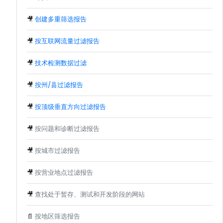
🎥
创建多重筛选报告
🎥
按互联网流量过滤报告
🎥
技术检测数据过滤
🎥
按州/县过滤报告
🎥
按顶级垂直方向过滤报告
🎥
按问题和诊断过滤报告
🎥
按城市过滤报告
🎥
按营业地点过滤报告
🎥
查找处于暂存、测试和开发阶段的网站
📄
按地区筛选报告