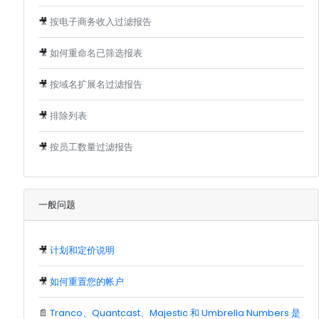
🎥
按电子商务收入过滤报告
🎥
如何重命名已筛选报表
🎥
按域名扩展名过滤报告
🎥
排除列表
🎥
按员工数量过滤报告
一般问题
🎥
计划和定价说明
🎥
如何重置您的帐户
📄
Tranco、Quantcast、Majestic 和 Umbrella Numbers 是