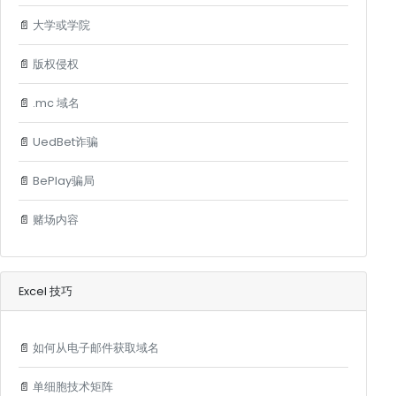
📄
大学或学院
📄
版权侵权
📄
.mc 域名
📄
UedBet诈骗
📄
BePlay骗局
📄
赌场内容
Excel 技巧
📄
如何从电子邮件获取域名
📄
单细胞技术矩阵