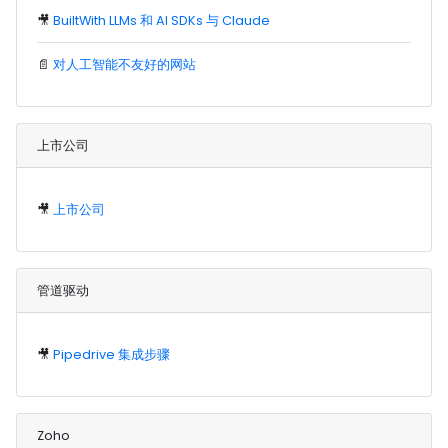
🎥
BuiltWith LLMs 和 AI SDKs 与 Claude
📄
对人工智能不友好的网站
上市公司
🎥
上市公司
管道驱动
🎥
Pipedrive 集成步骤
Zoho