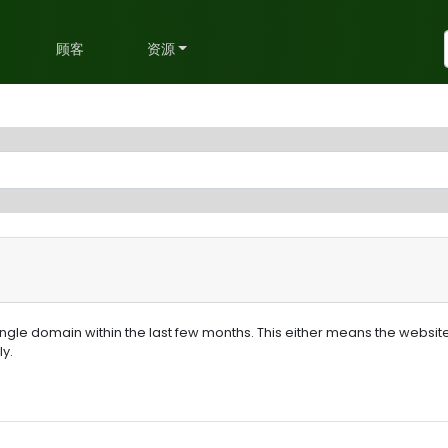
划
顾客
资源
le domain within the last few months. This either means the website i
y.