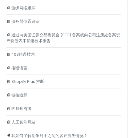
📄
边缘网络跟踪
📄
服务器位置追踪
📄
通过向美国证券交易委员会 (SEC) 备案或向公司注册处备案资
产负债表来筛选技术报告
📄
403错误技术
📄
推断语言
📄
Shopify Plus 推断
📄
链接追踪
📄
IP 块所有者
📄
人工智能网站
🎥
我如何了解竞争对手之间的客户流失情况？