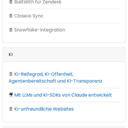
📄
BuiltWith für Zendesk
📄
Close.io Sync
📄
Snowflake-Integration
KI
📄
KI-Reifegrad, KI-Offenheit,
Agentenbereitschaft und KI-Transparenz
🎥
Mit LLMs und KI-SDKs von Claude entwickelt
📄
KI-unfreundliche Websites