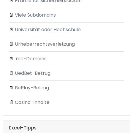
📄
Prämie für Sicherheitslücken
📄
Viele Subdomains
📄
Universität oder Hochschule
📄
Urheberrechtsverletzung
📄
.mc-Domains
📄
UedBet-Betrug
📄
BePlay-Betrug
📄
Casino-Inhalte
Excel-Tipps