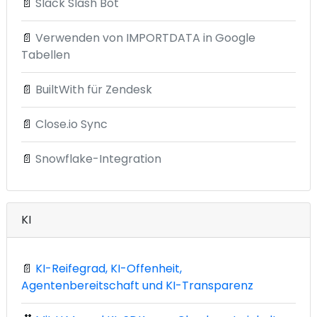
📄
Slack Slash Bot
📄
Verwenden von IMPORTDATA in Google
Tabellen
📄
BuiltWith für Zendesk
📄
Close.io Sync
📄
Snowflake-Integration
KI
📄
KI-Reifegrad, KI-Offenheit,
Agentenbereitschaft und KI-Transparenz