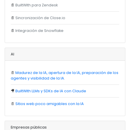
📄
BuiltWith para Zendesk
📄
Sincronización de Close.io
📄
Integración de Snowflake
AI
📄
Madurez de la IA, apertura de la IA, preparación de los
agentes y visibilidad de la IA.
🎥
BuiltWith LLMs y SDKs de IA con Claude
📄
Sitios web poco amigables con la IA
Empresas públicas