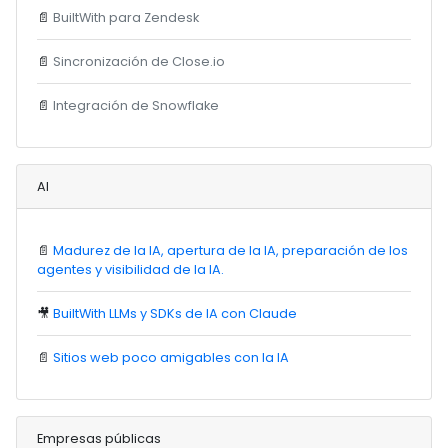
📄
BuiltWith para Zendesk
📄
Sincronización de Close.io
📄
Integración de Snowflake
AI
📄
Madurez de la IA, apertura de la IA, preparación de los
agentes y visibilidad de la IA.
🎥
BuiltWith LLMs y SDKs de IA con Claude
📄
Sitios web poco amigables con la IA
Empresas públicas