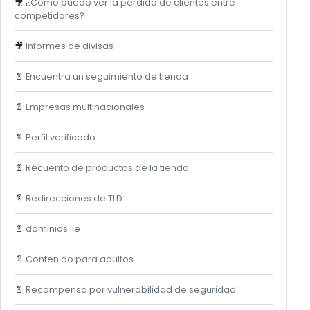
🎥
¿Cómo puedo ver la pérdida de clientes entre
competidores?
🎥
Informes de divisas
📄
Encuentra un seguimiento de tienda
📄
Empresas multinacionales
📄
Perfil verificado
📄
Recuento de productos de la tienda
📄
Redirecciones de TLD
📄
dominios .ie
📄
Contenido para adultos
📄
Recompensa por vulnerabilidad de seguridad