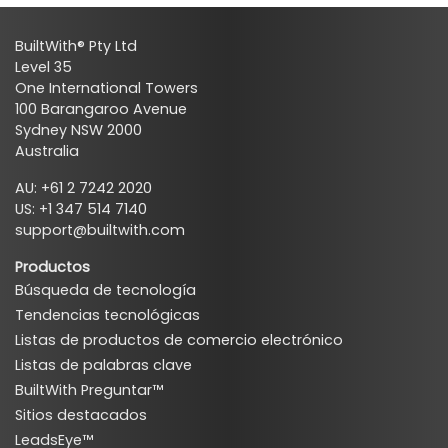
BuiltWith® Pty Ltd
Level 35
One International Towers
100 Barangaroo Avenue
Sydney NSW 2000
Australia
AU: +61 2 7242 2020
US: +1 347 514 7140
support@builtwith.com
Productos
Búsqueda de tecnología
Tendencias tecnológicas
Listas de productos de comercio electrónico
Listas de palabras clave
BuiltWith Preguntar™
Sitios destacados
LeadsEye™