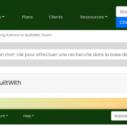
s
Plans
Clients
Ressources
Ch
ng Admins to BuiltWith Team
uiltWith