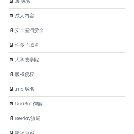
📄
.ie 域名
📄
成人内容
📄
安全漏洞赏金
📄
许多子域名
📄
大学或学院
📄
版权侵权
📄
.mc 域名
📄
UedBet诈骗
📄
BePlay骗局
📄
赌场内容