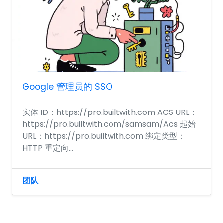
Google 管理员的 SSO
实体 ID：https://pro.builtwith.com ACS URL：
https://pro.builtwith.com/samsam/Acs 起始
URL：https://pro.builtwith.com 绑定类型：
HTTP 重定向...
团队