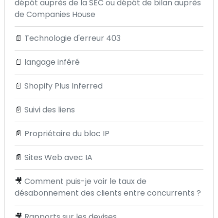
dépôt auprès de la SEC ou dépôt de bilan auprès
de Companies House
📄
Technologie d'erreur 403
📄
langage inféré
📄
Shopify Plus Inferred
📄
Suivi des liens
📄
Propriétaire du bloc IP
📄
Sites Web avec IA
🎥
Comment puis-je voir le taux de
désabonnement des clients entre concurrents ?
🎥
Rapports sur les devises