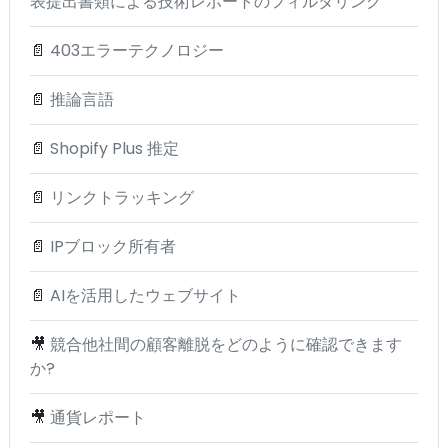
表提出書類による技術レポートのフィルタリング
📄
403エラーテクノロジー
📄
推論言語
📄
Shopify Plus 推定
📄
リンクトラッキング
📄
IPブロック所有者
📄
AIを活用したウェブサイト
🎥
競合他社間の顧客離脱をどのように確認できます
か?
🎥
通貨レポート