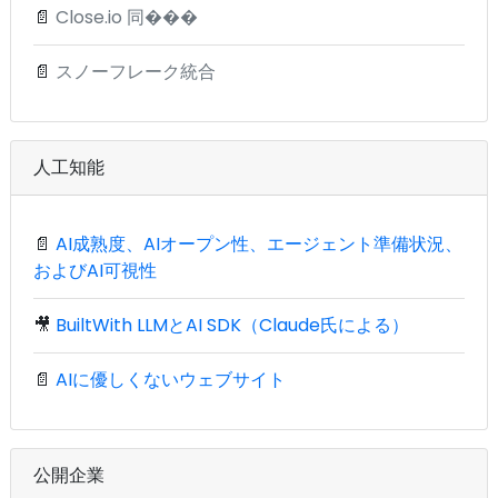
📄
Close.io 同���
📄
スノーフレーク統合
人工知能
📄
AI成熟度、AIオープン性、エージェント準備状況、
およびAI可視性
🎥
BuiltWith LLMとAI SDK（Claude氏による）
📄
AIに優しくないウェブサイト
公開企業