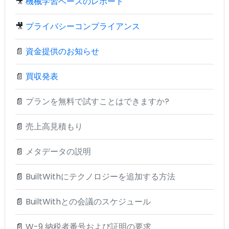
🎥
機械学習ベースのレポート
🎥
プライバシーコンプライアンス
📄
資金提供のお知らせ
📄
買収発表
📄
プランを無料で試すことはできますか?
📄
売上高見積もり
📄
メタデータの説明
📄
BuiltWithにテクノロジーを追加する方法
📄
BuiltWithとの会議のスケジュール
📄
W-9 納税者番号および証明の要求