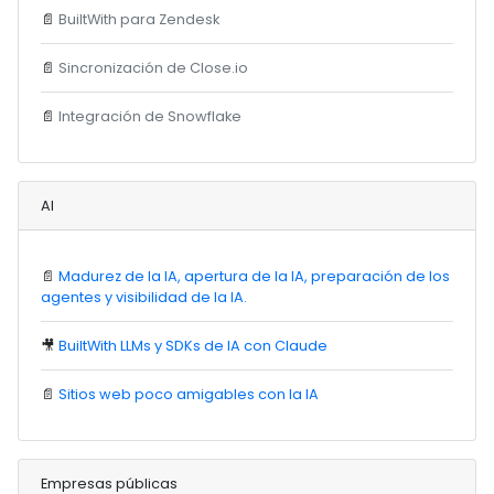
📄
BuiltWith para Zendesk
📄
Sincronización de Close.io
📄
Integración de Snowflake
AI
📄
Madurez de la IA, apertura de la IA, preparación de los
agentes y visibilidad de la IA.
🎥
BuiltWith LLMs y SDKs de IA con Claude
📄
Sitios web poco amigables con la IA
Empresas públicas