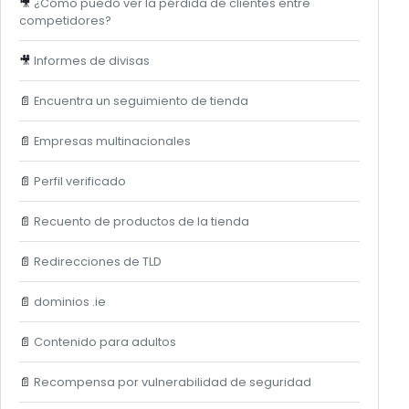
🎥
¿Cómo puedo ver la pérdida de clientes entre
competidores?
🎥
Informes de divisas
📄
Encuentra un seguimiento de tienda
📄
Empresas multinacionales
📄
Perfil verificado
📄
Recuento de productos de la tienda
📄
Redirecciones de TLD
📄
dominios .ie
📄
Contenido para adultos
📄
Recompensa por vulnerabilidad de seguridad