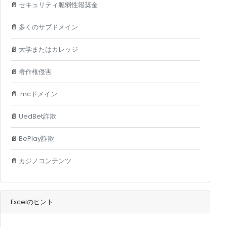
📄
セキュリティ脆弱性報奨金
📄
多くのサブドメイン
📄
大学またはカレッジ
📄
著作権侵害
📄
.mcドメイン
📄
UedBet詐欺
📄
BePlay詐欺
📄
カジノコンテンツ
Excelのヒント