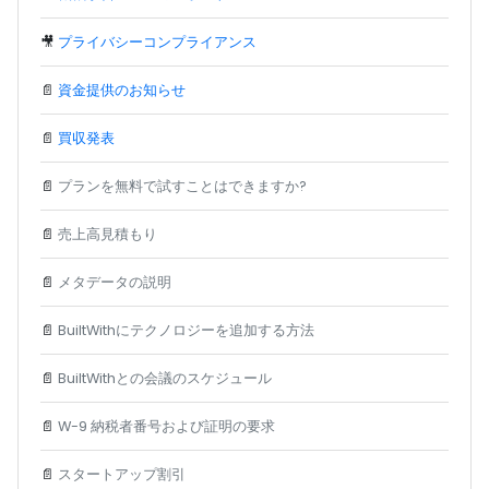
🎥
プライバシーコンプライアンス
📄
資金提供のお知らせ
📄
買収発表
📄
プランを無料で試すことはできますか?
📄
売上高見積もり
📄
メタデータの説明
📄
BuiltWithにテクノロジーを追加する方法
📄
BuiltWithとの会議のスケジュール
📄
W-9 納税者番号および証明の要求
📄
スタートアップ割引