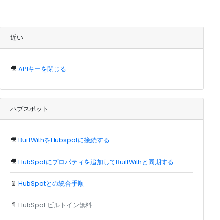
近い
🎥
APIキーを閉じる
ハブスポット
🎥
BuiltWithをHubspotに接続する
🎥
HubSpotにプロパティを追加してBuiltWithと同期する
📄
HubSpotとの統合手順
📄
HubSpot ビルトイン無料