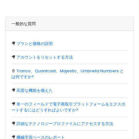
一般的な質問
🎥
プランと価格の説明
🎥
アカウントをリセットする方法
📄
Tranco、Quantcast、Majestic、Umbrella Numbers と
は何ですか?
🎥
高度な機能を備えた
🎥
単一のフィールドで電子商取引プラットフォームをエクスポ
ートするにはどうすればよいですか?
🎥
詳細なテクノロジープロファイルにアクセスする方法
🎥
機械学習ベースのレポート