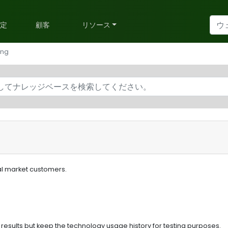
予定
顧客
リソース
ing
tal market customers.
esults but keep the technology usage history for testing purposes.