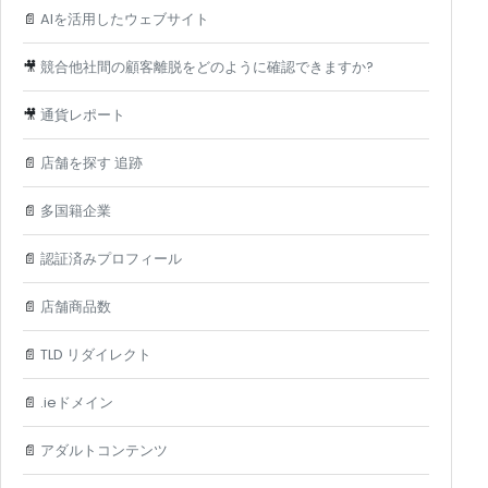
📄
AIを活用したウェブサイト
🎥
競合他社間の顧客離脱をどのように確認できますか?
🎥
通貨レポート
📄
店舗を探す 追跡
📄
多国籍企業
📄
認証済みプロフィール
📄
店舗商品数
📄
TLD リダイレクト
📄
.ieドメイン
📄
アダルトコンテンツ