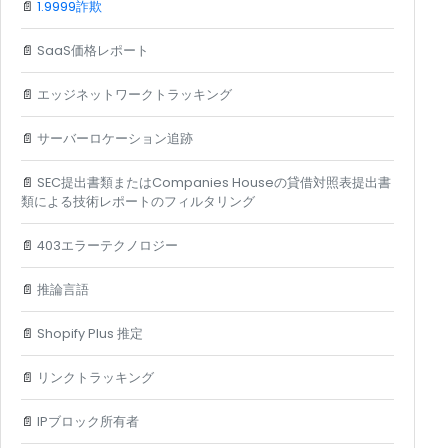
📄
1.9999詐欺
📄
SaaS価格レポート
📄
エッジネットワークトラッキング
📄
サーバーロケーション追跡
📄
SEC提出書類またはCompanies Houseの貸借対照表提出書
類による技術レポートのフィルタリング
📄
403エラーテクノロジー
📄
推論言語
📄
Shopify Plus 推定
📄
リンクトラッキング
📄
IPブロック所有者