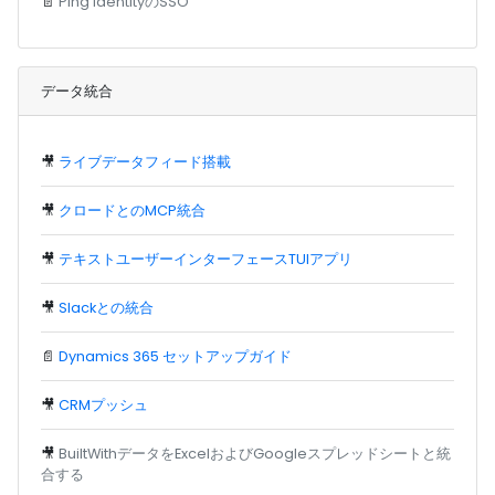
📄
Ping IdentityのSSO
データ統合
🎥
ライブデータフィード搭載
🎥
クロードとのMCP統合
🎥
テキストユーザーインターフェースTUIアプリ
🎥
Slackとの統合
📄
Dynamics 365 セットアップガイド
🎥
CRMプッシュ
🎥
BuiltWithデータをExcelおよびGoogleスプレッドシートと統
合する