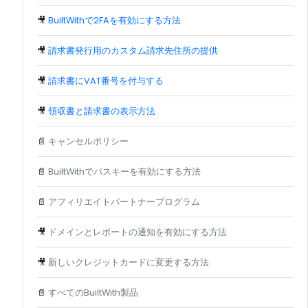
🎥
BuiltWithで2FAを有効にする方法
🎥
請求書発行用のカスタム請求先住所の提供
🎥
請求書にVAT番号を付与する
🎥
領収書と請求書の表示方法
📄
キャンセルポリシー
📄
BuiltWithでパスキーを有効にする方法
📄
アフィリエイトパートナープログラム
🎥
ドメインとレポートの通知を有効にする方法
🎥
新しいクレジットカードに変更する方法
📄
すべてのBuiltWith製品