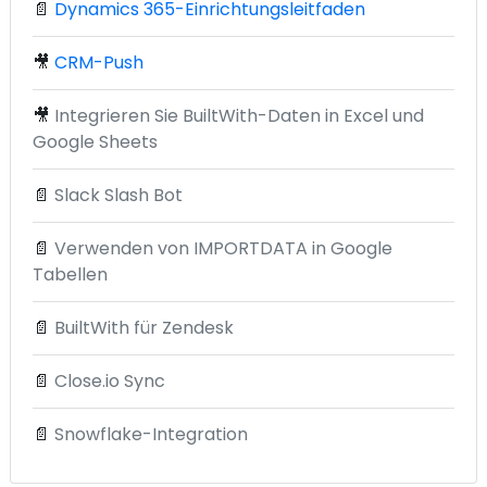
📄
Dynamics 365-Einrichtungsleitfaden
🎥
CRM-Push
🎥
Integrieren Sie BuiltWith-Daten in Excel und
Google Sheets
📄
Slack Slash Bot
📄
Verwenden von IMPORTDATA in Google
Tabellen
📄
BuiltWith für Zendesk
📄
Close.io Sync
📄
Snowflake-Integration