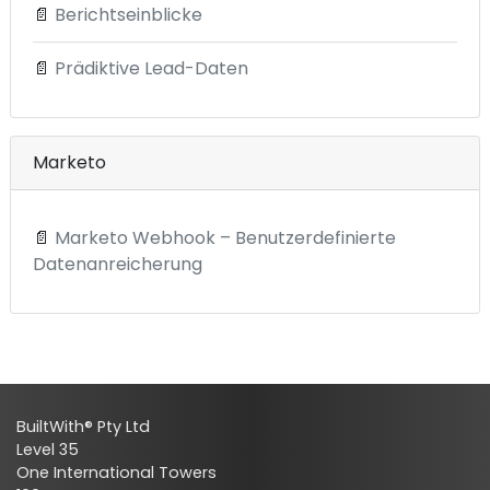
📄
Berichtseinblicke
📄
Prädiktive Lead-Daten
Marketo
📄
Marketo Webhook – Benutzerdefinierte
Datenanreicherung
BuiltWith® Pty Ltd
Level 35
One International Towers