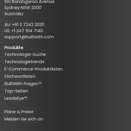
100 Barangaroo Avenue
Sydney NSW 2000
Australia
AU: +61 2 7242 2020
US: +1 347 514 7140
support@builtwith.com
Produkte
Technologie-Suche
Technologietrends
E-Commerce-Produktlisten
Stichwortlisten
BuiltWith Fragen™
Top-Seiten
LeadsEye™
Pläne & Preise
Melden Sie sich an
·