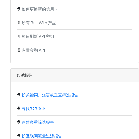
🎥
如何更换新的信用卡
📄
所有 BuiltWith 产品
📄
如何刷新 API 密钥
📄
内置金融 API
过滤报告
🎥
按关键词、短语或垂直筛选报告
🎥
寻找B2B企业
🎥
创建多重筛选报告
🎥
按互联网流量过滤报告