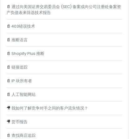
📄
通过向美国证券交易委员会 (SEC) 备案或向公司注册处备案资
产负债表来筛选技术报告
📄
403错误技术
📄
推断语言
📄
Shopify Plus 推断
📄
链接追踪
📄
IP 块所有者
📄
人工智能网站
🎥
我如何了解竞争对手之间的客户流失情况？
🎥
货币报告
📄
查找商店追踪