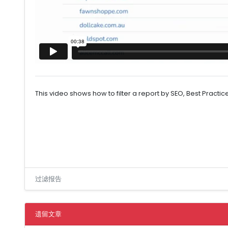
This video shows how to filter a report by SEO, Best Practi
过滤报告
遗留文章