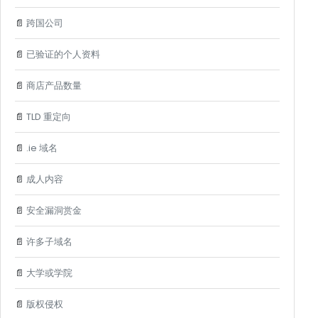
📄
跨国公司
📄
已验证的个人资料
📄
商店产品数量
📄
TLD 重定向
📄
.ie 域名
📄
成人内容
📄
安全漏洞赏金
📄
许多子域名
📄
大学或学院
📄
版权侵权