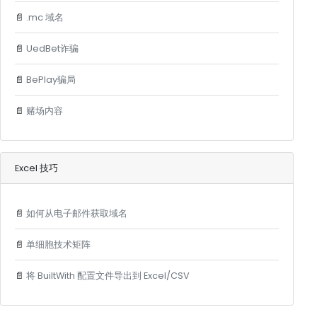
📄
.mc 域名
📄
UedBet诈骗
📄
BePlay骗局
📄
赌场内容
Excel 技巧
📄
如何从电子邮件获取域名
📄
单细胞技术矩阵
📄
将 BuiltWith 配置文件导出到 Excel/CSV