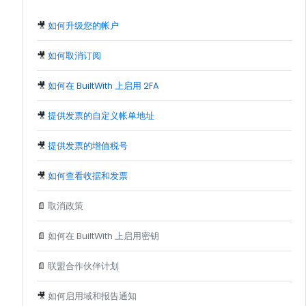
🎥
如何升级您的帐户
🎥
如何取消订阅
🎥
如何在 BuiltWith 上启用 2FA
🎥
提供发票的自定义帐单地址
🎥
提供发票的增值税号
🎥
如何查看收据和发票
📄
取消政策
📄
如何在 BuiltWith 上启用密钥
📄
联盟合作伙伴计划
🎥
如何启用域和报告通知